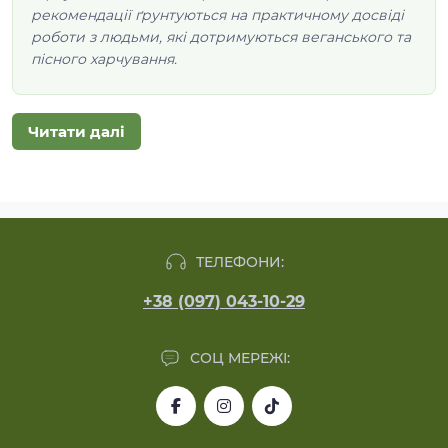
рекомендації ґрунтуються на практичному досвіді
роботи з людьми, які дотримуються веганського та
пісного харчування.
Читати далі
Чому можна довіряти цим
ТЕЛЕФОНИ:
рекомендаціям
+38 (097) 043-10-29
vegansociety.com
— міжнародні стандарти
веганської сертифікації та маркування
кондитерських виробів
СОЦ МЕРЕЖІ:
efsa.europa.eu
— стандарти EFSA щодо
натуральних загусників та замінників яєць у
кондитерському виробництві
who.int
— рекомендації ВООЗ щодо цукру в