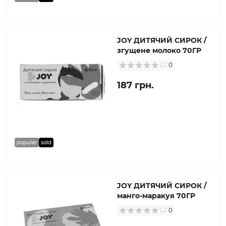
JOY ДИТЯЧИЙ СИРОК /
згущене молоко 70ГР
0
187 грн.
popular
sold
JOY ДИТЯЧИЙ СИРОК /
манго-маракуя 70ГР
0