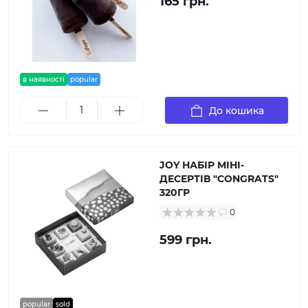
165 грн.
в наявності
popular
До кошика
JOY НАБІР МІНІ-
ДЕСЕРТІВ "CONGRATS"
320ГР
0
599 грн.
popular
sold