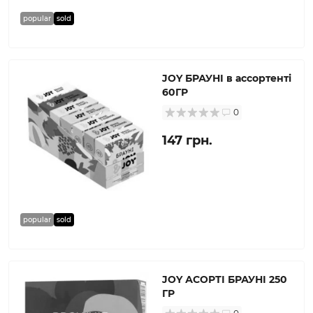
popular
sold
JOY БРАУНІ в ассортенті
60ГР
0
147 грн.
popular
sold
JOY АСОРТІ БРАУНІ 250
ГР