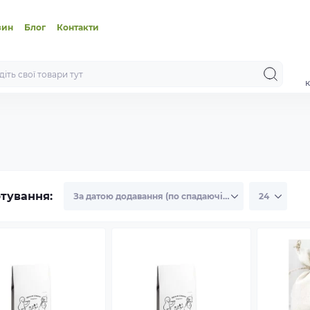
зин
Блог
Контакти
к
тування: