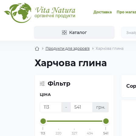
Доставка
Про мага
Каталог
Продукти для здоров'я
Харчова глина
Харчова глина
Фільтр
Сор
ЦІНА
-
грн.
113
220
327
434
541