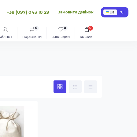
+38 (097) 043 10 29
Замовити дзвінок
ua
ru
0
0
0
абінет
порівняти
закладки
кошик