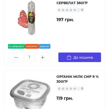
СЕРВЕЛАТ 360ГР
0
197 грн.
в наявності
bestseller
popular
До кошика
ОРГАНІК МІЛК СИР 9 %
300ГР
0
119 грн.