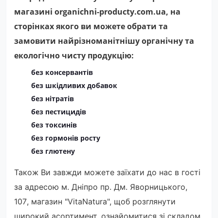
магазині organichni-producty.com.ua, на
сторінках якого ви можете обрати та
замовити найрізноманітнішу органічну та
екологічно чисту продукцію:
без консервантів
без шкідливих добавок
без нітратів
без пестицидів
без токсинів
без гормонів росту
без глютену
Так
ож Ви завжди можете заїхати до нас в гості
за адре
сою м. Дніпро
пр. Дм. Яворницького,
107
, магазин "VitaNatura", щоб розглянути
широкий асортимент, ознайомитися зі складом