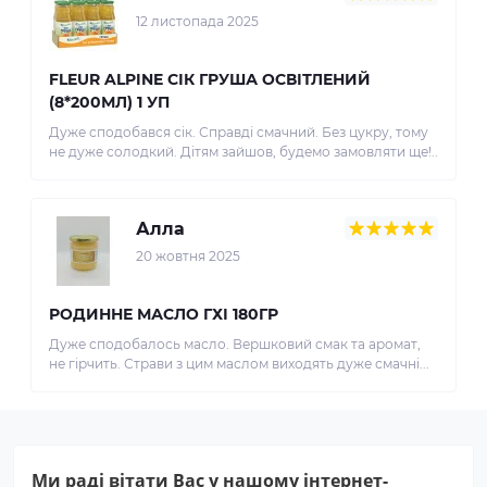
12 листопада 2025
FLEUR ALPINE СІК ГРУША ОСВІТЛЕНИЙ
(8*200МЛ) 1 УП
Дуже сподобався сік. Справді смачний. Без цукру, тому
не дуже солодкий. Дітям зайшов, будемо замовляти ще!..
Алла
20 жовтня 2025
РОДИННЕ МАСЛО ГХІ 180ГР
Дуже сподобалось масло. Вершковий смак та аромат,
не гірчить. Страви з цим маслом виходять дуже смачні...
Ми раді вітати Вас у нашому інтернет-