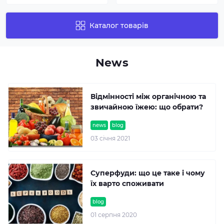
Каталог товарів
News
Відмінності між органічною та
звичайною їжею: що обрати?
news
blog
03 cічня 2021
Суперфуди: що це таке і чому
їх варто споживати
blog
01 серпня 2020