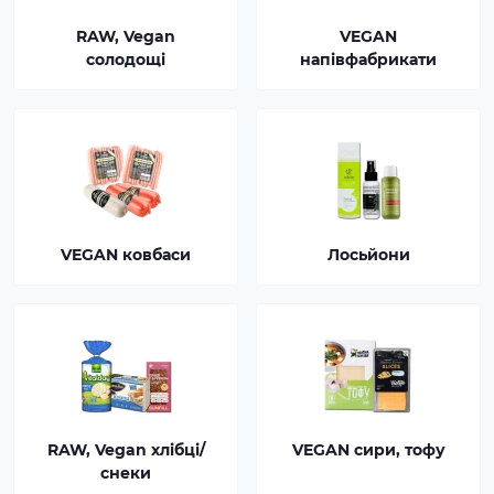
RAW, Vegan
VEGAN
солодощі
напівфабрикати
VEGAN ковбаси
Лосьйони
RAW, Vegan хлібці/
VEGAN сири, тофу
снеки