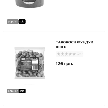
popular
sold
TARGROCH ФУНДУК
100ГР
0
126 грн.
popular
sold