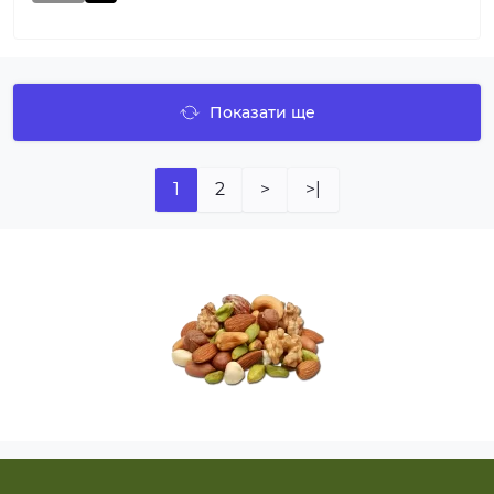
Показати ще
1
2
>
>|