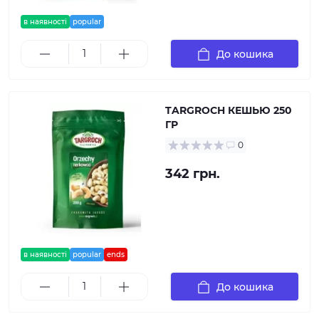
в наявності
popular
До кошика
TARGROCH КЕШЬЮ 250
ГР
0
342 грн.
в наявності
popular
ends
До кошика