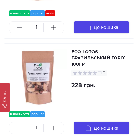
в наявності
popular
ends
До кошика
ECO-LOTOS
БРАЗИЛЬСЬКИЙ ГОРІХ
100ГР
0
228 грн.
Фільтр
в наявності
popular
До кошика