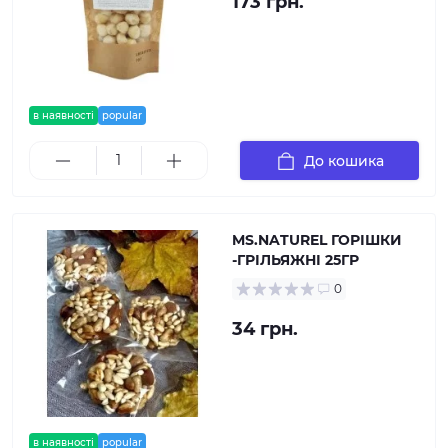
173 грн.
в наявності
popular
До кошика
MS.NATUREL ГОРІШКИ
-ГРІЛЬЯЖНІ 25ГР
0
34 грн.
в наявності
popular