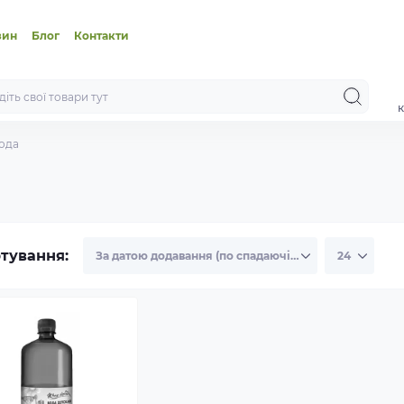
зин
Блог
Контакти
к
ода
тування: