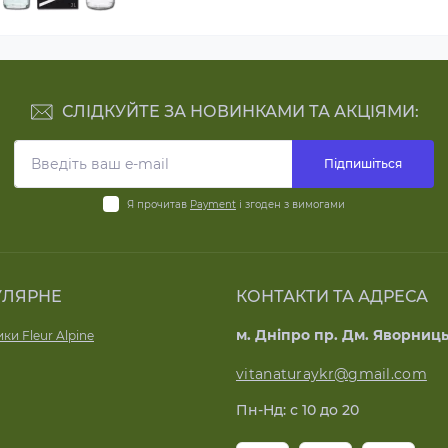
СЛІДКУЙТЕ ЗА НОВИНКАМИ ТА АКЦІЯМИ:
Підпишіться
Я прочитав
Payment
і згоден з вимогами
УЛЯРНЕ
КОНТАКТИ ТА АДРЕСА
м. Дніпро пр. Дм. Яворниць
ки Fleur Alpine
vitanaturaykr@gmail.com
Пн-Нд: с 10 до 20