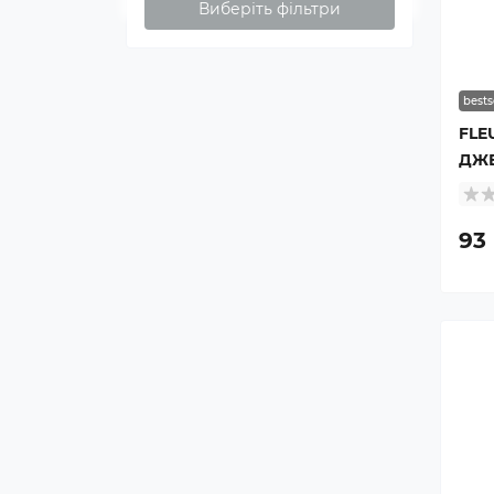
Виберіть фільтри
bests
FLE
ДЖЕ
93 