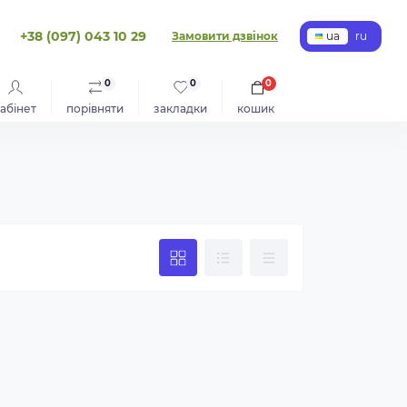
+38 (097) 043 10 29
Замовити дзвінок
ua
ru
0
0
0
абінет
порівняти
закладки
кошик