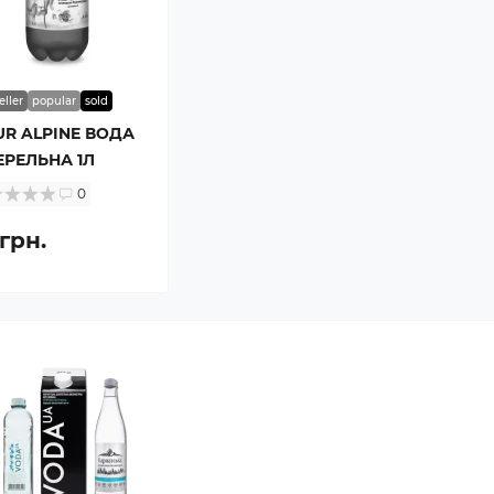
eller
popular
sold
UR ALPINE ВОДА
РЕЛЬНА 1Л
0
грн.