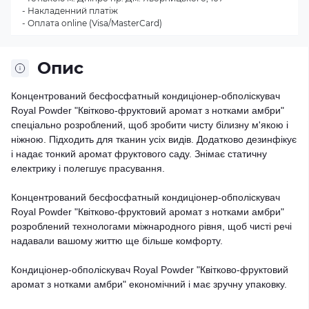
- Накладенний платіж
- Оплата online (Visa/MasterCard)
Опис
Концентрований бесфосфатный кондиціонер-обполіскувач
Royal Powder "Квітково-фруктовий аромат з нотками амбри"
спеціально розроблений, щоб зробити чисту білизну м'якою і
ніжною. Підходить для тканин усіх видів. Додатково дезинфікує
і надає тонкий аромат фруктового саду. Знімає статичну
електрику і полегшує прасування.
Концентрований бесфосфатный кондиціонер-обполіскувач
Royal Powder "Квітково-фруктовий аромат з нотками амбри"
розроблений технологами міжнародного рівня, щоб чисті речі
надавали вашому життю ще більше комфорту.
Кондиціонер-обполіскувач Royal Powder "Квітково-фруктовий
аромат з нотками амбри" економічний і має зручну упаковку.