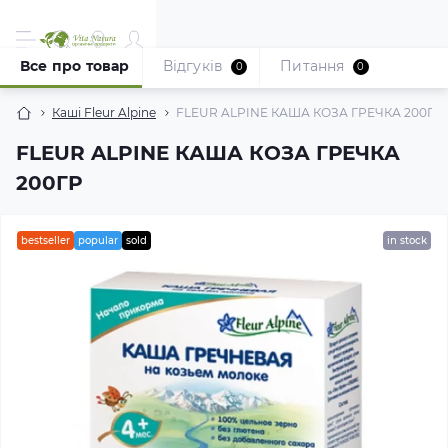
Все про товар
Відгуків
Питання
0
0
Каші Fleur Alpine
FLEUR ALPINE КАША КОЗА ГРЕЧКА 200ГР
FLEUR ALPINE КАША КОЗА ГРЕЧКА
200ГР
bestseller
popular
sold
in stock