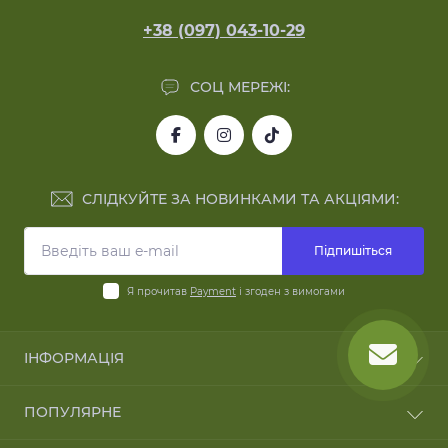
+38 (097) 043-10-29
СОЦ МЕРЕЖІ:
СЛІДКУЙТЕ ЗА НОВИНКАМИ ТА АКЦІЯМИ:
Підпишіться
Я прочитав
Payment
і згоден з вимогами
ІНФОРМАЦІЯ
Blog
ПОПУЛЯРНЕ
Reviews
Зворотній зв'язок