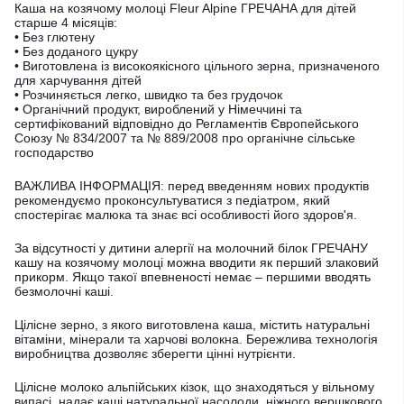
Каша на козячому молоці Fleur Alpine ГРЕЧАНА для дітей
старше 4 місяців:
• Без глютену
• Без доданого цукру
• Виготовлена ​​із високоякісного цільного зерна, призначеного
для харчування дітей
• Розчиняється легко, швидко та без грудочок
• Органічний продукт, вироблений у Німеччині та
сертифікований відповідно до Регламентів Європейського
Союзу № 834/2007 та № 889/2008 про органічне сільське
господарство
ВАЖЛИВА ІНФОРМАЦІЯ: перед введенням нових продуктів
рекомендуємо проконсультуватися з педіатром, який
спостерігає малюка та знає всі особливості його здоров'я.
За відсутності у дитини алергії на молочний білок ГРЕЧАНУ
кашу на козячому молоці можна вводити як перший злаковий
прикорм. Якщо такої впевненості немає – першими вводять
безмолочні каші.
Цілісне зерно, з якого виготовлена ​​каша, містить натуральні
вітаміни, мінерали та харчові волокна. Бережлива технологія
виробництва дозволяє зберегти цінні нутрієнти.
Цілісне молоко альпійських кізок, що знаходяться у вільному
випасі, надає каші натуральної насолоди, ніжного вершкового