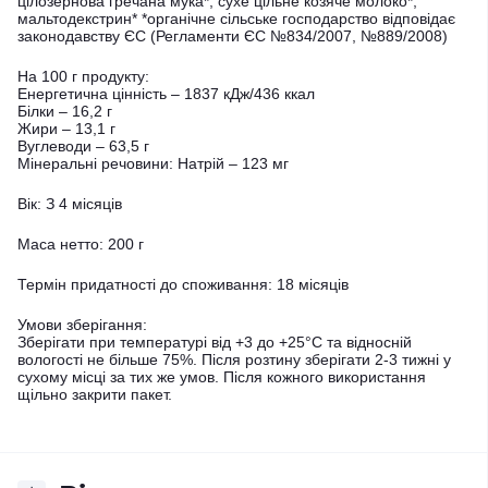
цілозернова гречана мука*, сухе цільне козяче молоко*,
мальтодекстрин* *органічне сільське господарство відповідає
законодавству ЄС (Регламенти ЄС №834/2007, №889/2008)
На 100 г продукту:
Енергетична цінність – 1837 кДж/436 ккал
Білки – 16,2 г
Жири – 13,1 г
Вуглеводи – 63,5 г
Мінеральні речовини: Натрій – 123 мг
Вік: З 4 місяців
Маса нетто: 200 г
Термін придатності до споживання: 18 місяців
Умови зберігання:
Зберігати при температурі від +3 до +25°C та відносній
вологості не більше 75%. Після розтину зберігати 2-3 тижні у
сухому місці за тих же умов. Після кожного використання
щільно закрити пакет.