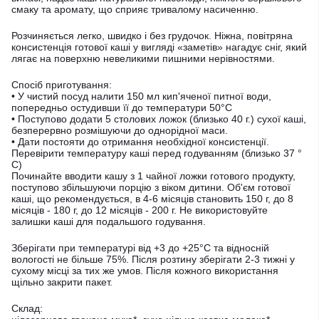
смаку та аромату, що сприяє тривалому насиченню.
Розчиняється легко, швидко і без грудочок. Ніжна, повітряна
консистенція готової каші у вигляді «заметів» нагадує сніг, який
лягає на поверхню невеликими пишними нерівностями.
Спосіб приготування:
• У чистий посуд налити 150 мл кип'яченої питної води,
попередньо остудивши її до температури 50°C
• Поступово додати 5 столових ложок (близько 40 г.) сухої каші,
безперервно розмішуючи до однорідної маси.
• Дати постояти до отримання необхідної консистенції.
Перевірити температуру каші перед годуванням (близько 37 °
С)
Починайте вводити кашу з 1 чайної ложки готового продукту,
поступово збільшуючи порцію з віком дитини. Об'єм готової
каші, що рекомендується, в 4-6 місяців становить 150 г, до 8
місяців - 180 г, до 12 місяців - 200 г. Не використовуйте
залишки каші для подальшого годування.
Зберігати при температурі від +3 до +25°C та відносній
вологості не більше 75%. Після розтину зберігати 2-3 тижні у
сухому місці за тих же умов. Після кожного використання
щільно закрити пакет.
Склад: