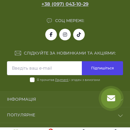
+38 (097) 043-10-29
СОЦ МЕРЕЖІ:
СЛІДКУЙТЕ ЗА НОВИНКАМИ ТА АКЦІЯМИ:
Підпишіться
Я прочитав
Payment
і згоден з вимогами
ІНФОРМАЦІЯ
Blog
ПОПУЛЯРНЕ
Reviews
Зворотній зв'язок
Батончики Fleur Alpine