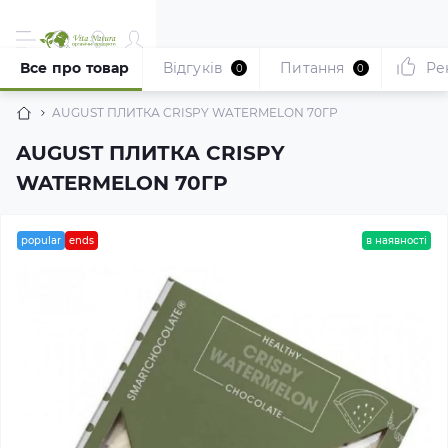
Все про товар
Відгуків
Питання
Ре
0
0
AUGUST ПЛИТКА CRISPY WATERMELON 70ГР
AUGUST ПЛИТКА CRISPY
WATERMELON 70ГР
popular
ends
в наявності