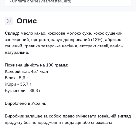
- Оплата online (Visa/MasterCard)
Опис
Склад:
масло какао, кокосове молоко сухе, кокос сушений
знежирений, ерітрітол, кавун дегідрований (12%), абрикос
сушений, гречиха татарська насіння, екстракт стевіі, ваніль
натуральна.
Поживна цінність на 100 грамм:
Калорійність 457 ккал
Білок - 5,6 г
Жири - 35,7 г
Вуглеводи - 38,3 г
Вироблено в Україні.
Виробник залишає за собою право змінювати зовнішній вигляд
продукту без попередження продавця або споживача.