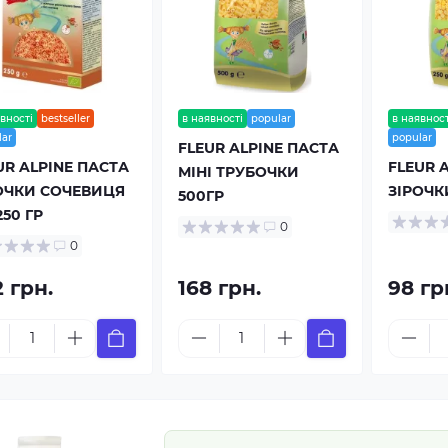
вності
bestseller
в наявності
popular
в наявност
lar
popular
FLEUR ALPINE ПАСТА
UR ALPINE ПАСТА
FLEUR 
МІНІ ТРУБОЧКИ
ОЧКИ СОЧЕВИЦЯ
ЗІРОЧК
500ГР
250 ГР
0
0
 грн.
168 грн.
98 гр