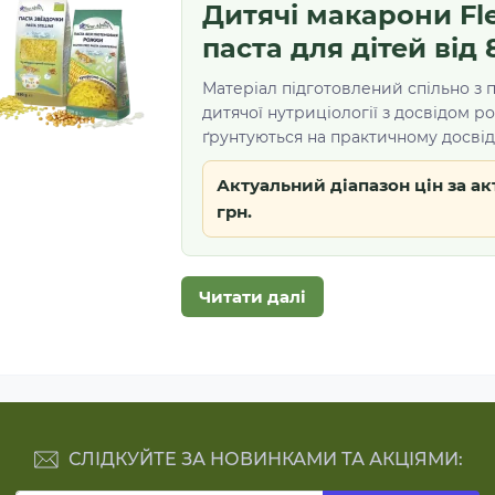
Дитячі макарони Fle
паста для дітей від 
Матеріал підготовлений спільно з 
дитячої нутриціології з досвідом ро
ґрунтуються на практичному досвіді
Актуальний діапазон цін за ак
грн.
Читати далі
Чому цим рекомендаці
СЛІДКУЙТЕ ЗА НОВИНКАМИ ТА АКЦІЯМИ:
fleuralpine.com - офіційний сай
продуктів