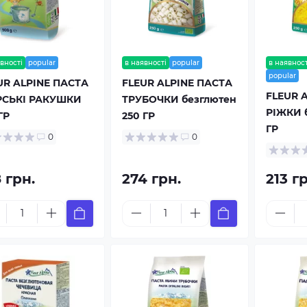
вності
popular
в наявності
popular
в наявност
popular
UR ALPINE ПАСТА
FLEUR ALPINE ПАСТА
FLEUR 
СЬКІ РАКУШКИ
ТРУБОЧКИ безглютен
РІЖКИ 
ГР
250 ГР
ГР
0
0
 грн.
274 грн.
213 г