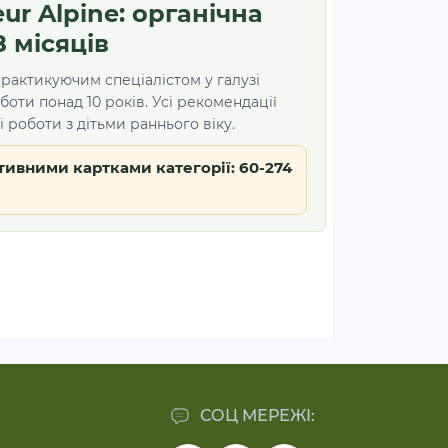
ur Alpine: органічна
8 місяців
практикуючим спеціалістом у галузі
боти понад 10 років. Усі рекомендації
 роботи з дітьми раннього віку.
тивними картками категорії: 60-274
ям можна довіряти
СОЦ МЕРЕЖІ:
т виробника, технічні карти та склад