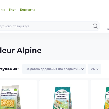
зин
Блог
Контакти
к
eur Alpine
тування: