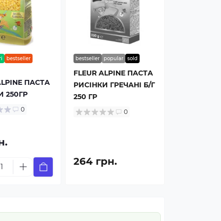
і
bestseller
bestseller
popular
sold
FLEUR ALPINE ПАСТА
ALPINE ПАСТА
РИСІНКИ ГРЕЧАНІ Б/Г
И 250ГР
250 ГР
0
0
н.
264 грн.