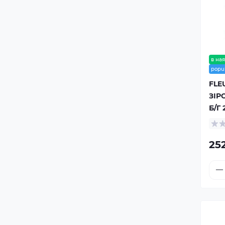
в ная
popu
FLE
ЗІР
Б/Г 
252