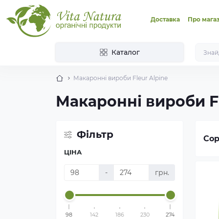
Доставка
Про мага
Каталог
Макаронні вироби Fleur Alpine
Макаронні вироби Fl
Фільтр
Сор
ЦІНА
-
грн.
98
142
186
230
274