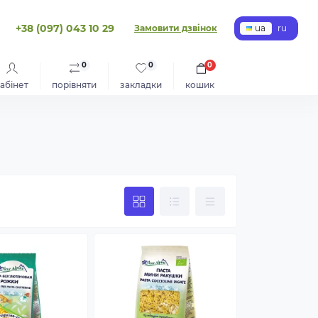
+38 (097) 043 10 29
Замовити дзвінок
ua
ru
0
0
0
абінет
порівняти
закладки
кошик