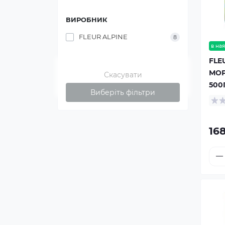
ВИРОБНИК
FLEUR ALPINE
8
в ная
FLE
МОР
Скасувати
500
Виберіть фільтри
168