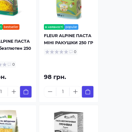
і
bestseller
в наявності
popular
FLEUR ALPINE ПАСТА
ALPINE ПАСТА
МІНІ РАКУШКИ 250 ГР
безглютен 250
0
0
рн.
98 грн.