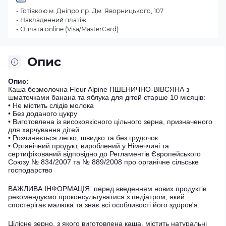
- Готівкою м. Дніпро пр. Дм. Яворницького, 107
- Накладенний платіж
- Оплата online (Visa/MasterCard)
Опис
Опис:
Каша безмолочна Fleur Alpine ПШЕНИЧНО-ВІВСЯНА з
шматочками банана та яблука для дітей старше 10 місяців:
• Не містить слідів молока
• Без доданого цукру
• Виготовлена ​​із високоякісного цільного зерна, призначеного
для харчування дітей
• Розчиняється легко, швидко та без грудочок
• Органічний продукт, вироблений у Німеччині та
сертифікований відповідно до Регламентів Європейського
Союзу № 834/2007 та № 889/2008 про органічне сільське
господарство
ВАЖЛИВА ІНФОРМАЦІЯ: перед введенням нових продуктів
рекомендуємо проконсультуватися з педіатром, який
спостерігає малюка та знає всі особливості його здоров'я.
Цілісне зерно, з якого виготовлена ​​каша, містить натуральні