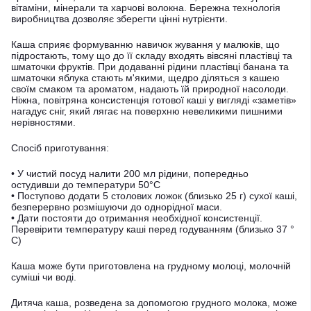
вітаміни, мінерали та харчові волокна. Бережна технологія
виробництва дозволяє зберегти цінні нутрієнти.
Каша сприяє формуванню навичок жування у малюків, що
підростають, тому що до її складу входять вівсяні пластівці та
шматочки фруктів. При додаванні рідини пластівці банана та
шматочки яблука стають м'якими, щедро діляться з кашею
своїм смаком та ароматом, надають їй природної насолоди.
Ніжна, повітряна консистенція готової каші у вигляді «заметів»
нагадує сніг, який лягає на поверхню невеликими пишними
нерівностями.
Спосіб приготування:
• У чистий посуд налити 200 мл рідини, попередньо
остудивши до температури 50°C
• Поступово додати 5 столових ложок (близько 25 г) сухої каші,
безперервно розмішуючи до однорідної маси.
• Дати постояти до отримання необхідної консистенції.
Перевірити температуру каші перед годуванням (близько 37 °
С)
Каша може бути приготовлена ​​на грудному молоці, молочній
суміші чи воді.
Дитяча каша, розведена за допомогою грудного молока, може