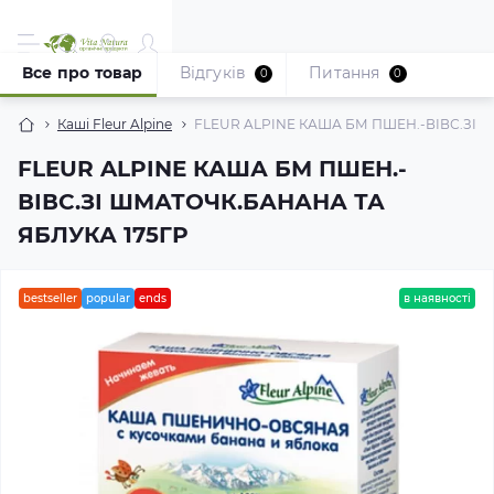
Все про товар
Відгуків
Питання
0
0
Каші Fleur Alpine
FLEUR ALPINE КАША БМ ПШЕН.-ВІВС.ЗІ 
FLEUR ALPINE КАША БМ ПШЕН.-
ВІВС.ЗІ ШМАТОЧК.БАНАНА ТА
ЯБЛУКА 175ГР
bestseller
popular
ends
в наявності