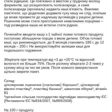
стати рідкішою. Це пов'язано із вмістом у грудному молоці
ферментів, що розщеплюють полісахариди, а саме
полісахариди (крохмаль) надають каші в'язкість. Важливо
пам'ятати, що додатково додавати суху кашу не слід, оскільки
це може призвести до надлишку вуглеводів у раціоні дитини.
Рішенням може стати приготування невеликими порціями –
тоді розведена каша не встигне стати рідкою.
Починайте вводити кашу з 1 чайної ложки готового продукту,
поступово збільшуючи порцію з віком дитини. Об'єм готової
каші, що рекомендується, до 8 місяців становить 180 г, до 12
місяців – 200 г. Не використовуйте залишки каші для
подальшого годування.
Зберігати при температурі від +3 до +25°C та відносній
вологості не більше 75%. Після розтину зберігати 2-3 тижні у
сухому місці за тих же умов. Після кожного використання
щільно закрити пакет.
Склад:
цілозернове пшеничне (спельтове) борошно*, цілозернові
вівсяні пластівці*, пластівці банана*, шматочки яблука*, вітамін
B1
*органічне сільське господарство відповідає законодавству ЄС
(Регламенти ЄС №834/2007, №889/2008)
На 100 г продукту: