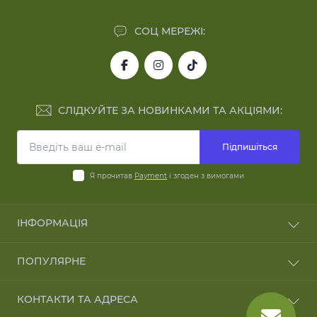
СОЦ МЕРЕЖІ:
СЛІДКУЙТЕ ЗА НОВИНКАМИ ТА АКЦІЯМИ:
Підпишіться
Я прочитав
Payment
і згоден з вимогами
ІНФОРМАЦІЯ
Blog
ПОПУЛЯРНЕ
Reviews
Зворотній зв'язок
Батончики Fleur Alpine
КОНТАКТИ ТА АДРЕСА
Повернення товару