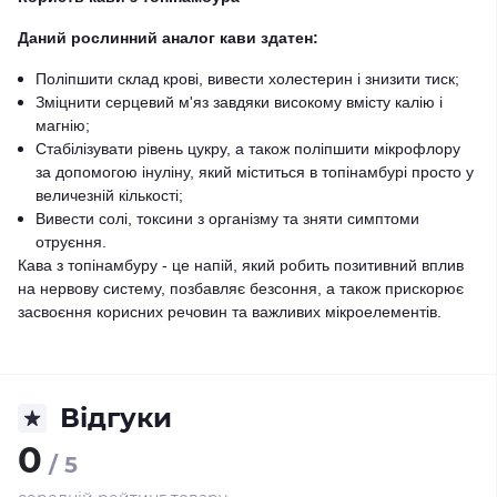
Даний рослинний аналог кави здатен:
Поліпшити склад крові, вивести холестерин і знизити тиск;
Зміцнити серцевий м'яз завдяки високому вмісту калію і
магнію;
Стабілізувати рівень цукру, а також поліпшити мікрофлору
за допомогою інуліну, який міститься в топінамбурі просто у
величезній кількості;
Вивести солі, токсини з організму та зняти симптоми
отруєння.
Кава з топінамбуру - це напій, який робить позитивний вплив
на нервову систему, позбавляє безсоння, а також прискорює
засвоєння корисних речовин та важливих мікроелементів.
Відгуки
0
/ 5