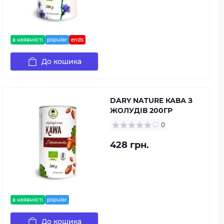
в наявності
popular
ends
До кошика
DARY NATURE КАВА З
ЖОЛУДІВ 200ГР
0
428 грн.
в наявності
popular
До кошика