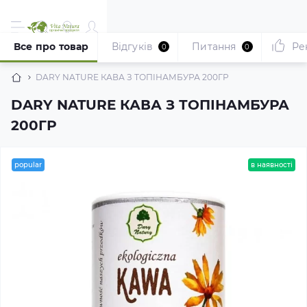
Все про товар
Відгуків
Питання
Ре
0
0
DARY NATURE КАВА З ТОПІНАМБУРА 200ГР
DARY NATURE КАВА З ТОПІНАМБУРА
200ГР
popular
в наявності