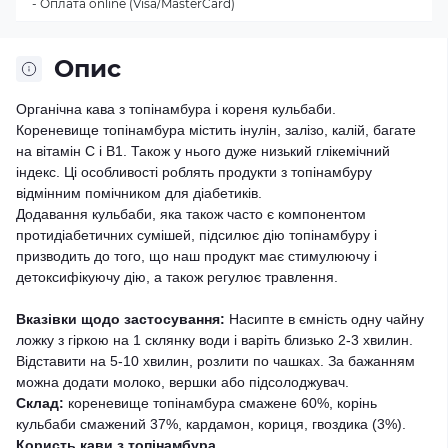
- Оплата online (Visa/MasterCard)
Опис
Органічна кава з топінамбура і кореня кульбаби.
Кореневище топінамбура містить інулін, залізо, калій, багате
на вітамін С і В1. Також у нього дуже низький глікемічний
індекс. Ці особливості роблять продукти з топінамбуру
відмінним помічником для діабетиків.
Додавання кульбаби, яка також часто є компонентом
протидіабетичних сумішей, підсилює дію топінамбуру і
призводить до того, що наш продукт має стимулюючу і
детоксифікуючу дію, а також регулює травлення.
Вказівки щодо застосування:
Насипте в ємність одну чайну
ложку з гіркою на 1 склянку води і варіть близько 2-3 хвилин.
Відставити на 5-10 хвилин, розлити по чашках. За бажанням
можна додати молоко, вершки або підсолоджувач.
Склад:
кореневище топінамбура смажене 60%, корінь
кульбаби смажений 37%, кардамон, кориця, гвоздика (3%).
Користь кави з топінамбура