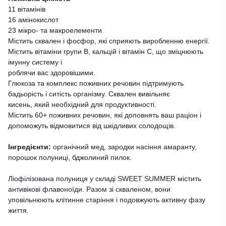
11 вітамінів
16 амінокислот
23 мікро- та макроелементи
Містить сквален і фосфор, які сприяють виробленню енергії.
Містить вітаміни групи В, кальцій і вітамін С, що зміцнюють
імунну систему і
роблячи вас здоровішими.
Глюкоза та комплекс поживних речовин підтримують
бадьорість і ситість організму. Сквален вивільняє
кисень, який необхідний для продуктивності.
Містить 60+ поживних речовин, які доповнять ваш раціон і
допоможуть відмовитися від шкідливих солодощів.
Інгредієнти:
органічний мед, зародки насіння амаранту,
порошок полуниці, бджолиний пилок.
Ліофілізована полуниця у складі SWEET SUMMER містить
антивікові флавоноїди. Разом зі скваленом, вони
уповільнюють клітинне старіння і подовжують активну фазу
життя.