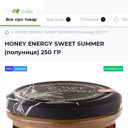
Все про товар
Відгуків
Питання
Ре
0
0
HONEY ENERGY SWEET SUMMER (полуниця) 250 ГР
HONEY ENERGY SWEET SUMMER
(полуниця) 250 ГР
new
popular
в наявності