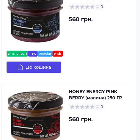
0
560 грн.
в наявності
new
popular
ends
До кошика
HONEY ENERGY PINK
BERRY (малина) 250 ГР
0
560 грн.