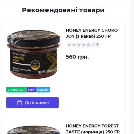
Рекомендовані товари
HONEY ENERGY CHOKO
JOY (з какао) 250 ГР
0
560 грн.
в наявності
new
popular
До кошика
HONEY ENERGY FOREST
TASTE (чорниця) 250 ГР