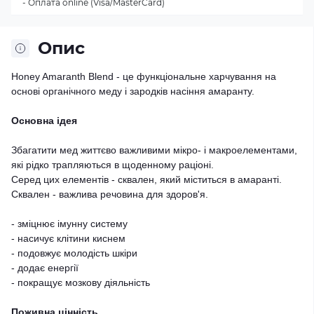
- Оплата online (Visa/MasterCard)
Опис
Honey Amaranth Blend - це функціональне харчування на
основі органічного меду і зародків насіння амаранту.
Основна ідея
Збагатити мед життєво важливими мікро- і макроелементами,
які рідко трапляються в щоденному раціоні.
Серед цих елементів - сквален, який міститься в амаранті.
Сквален - важлива речовина для здоров'я.
- зміцнює імунну систему
- насичує клітини киснем
- подовжує молодість шкіри
- додає енергії
- покращує мозкову діяльність
Поживна цінність