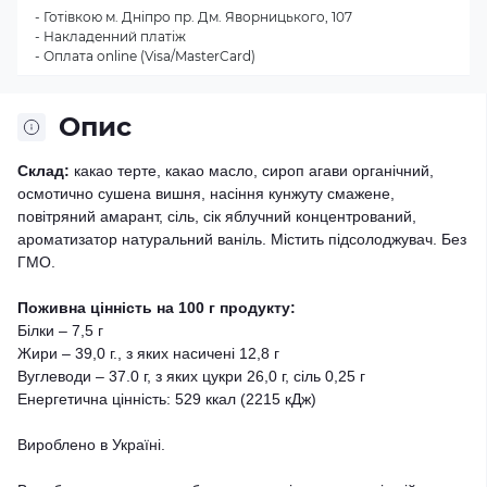
- Готівкою м. Дніпро пр. Дм. Яворницького, 107
- Накладенний платіж
- Оплата online (Visa/MasterCard)
Опис
Склад:
какао терте, какао масло, сироп агави органічний,
осмотично сушена вишня, насіння кунжуту смажене,
повітряний амарант, сіль, сік яблучний концентрований,
ароматизатор натуральний ваніль. Містить підсолоджувач. Без
ГМО.
Поживна цінність на 100 г продукту:
Білки – 7,5 г
Жири – 39,0 г., з яких насичені 12,8 г
Вуглеводи – 37.0 г, з яких цукри 26,0 г, сіль 0,25 г
Енергетична цінність: 529 ккал (2215 кДж)
Вироблено в Україні.