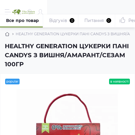
Все про товар
Відгуків
Питання
Ре
0
0
HEALTHY GENERATION ЦУКЕРКИ ПАНІ CANDYS З ВИШНЯ/АМ
HEALTHY GENERATION ЦУКЕРКИ ПАНІ
CANDYS З ВИШНЯ/АМАРАНТ/СЕЗАМ
100ГР
popular
в наявності