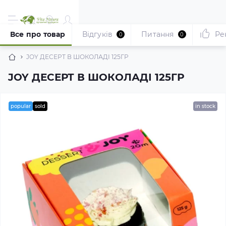
Все про товар
Відгуків
Питання
Ре
0
0
JOY ДЕСЕРТ В ШОКОЛАДІ 125ГР
JOY ДЕСЕРТ В ШОКОЛАДІ 125ГР
popular
sold
in stock