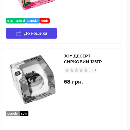
в наявності
popular
ends
До кошика
JOY ДЕСЕРТ
СИРКОВИЙ 125ГР
0
68 грн.
popular
sold