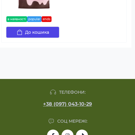
в наявності
popular
ends
До кошика
ТЕЛЕФОНИ:
+38 (097) 043-10-29
СОЦ МЕРЕЖІ: