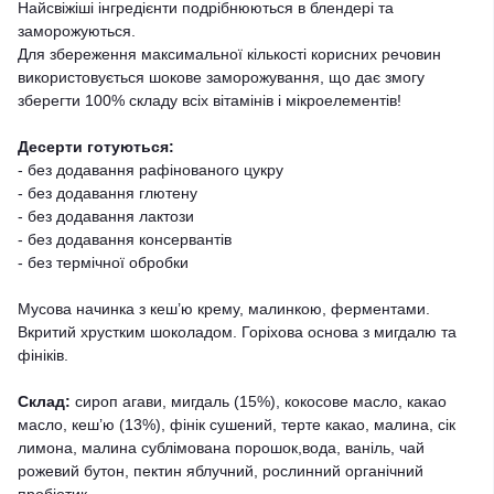
Найсвіжіші інгредієнти подрібнюються в блендері та
заморожуються.
Для збереження максимальної кількості корисних речовин
використовується шокове заморожування, що дає змогу
зберегти 100% складу всіх вітамінів і мікроелементів!
Десерти готуються:
- без додавання рафінованого цукру
- без додавання глютену
- без додавання лактози
- без додавання консервантів
- без термічної обробки
Мусова начинка з кеш’ю крему, малинкою, ферментами.
Вкритий хрустким шоколадом. Горіхова основа з мигдалю та
фініків.
Склад:
сироп агави, мигдаль (15%), кокосове масло, какао
масло, кеш’ю (13%), фінік сушений, терте какао, малина, сік
лимона, малина сублімована порошок,вода, ваніль, чай
рожевий бутон, пектин яблучний, рослинний органічний
пробіотик.