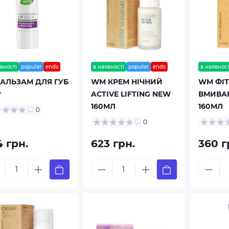
вності
popular
ends
в наявності
popular
ends
в наявност
БАЛЬЗАМ ДЛЯ ГУБ
WM КРЕМ НІЧНИЙ
WM ФІТ
г
ACTIVE LIFTING NEW
ВМИВА
160МЛ
160МЛ
0
0
4 грн.
623 грн.
360 г