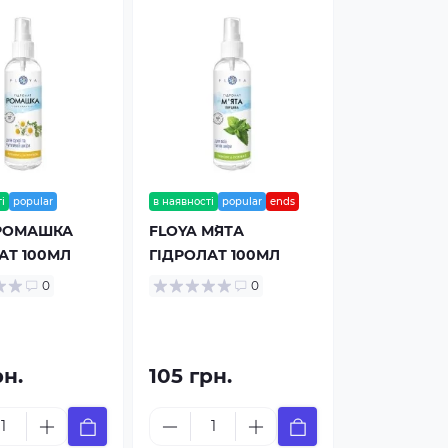
і
popular
в наявності
popular
ends
 РОМАШКА
FLOYA М`ЯТА
АТ 100МЛ
ГІДРОЛАТ 100МЛ
0
0
рн.
105 грн.