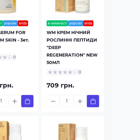
і
popular
ends
в наявності
popular
ends
SERUM FOR
WM КРЕМ НІЧНИЙ
 SKIN - 3ет.
РОСЛИННІ ПЕПТИДИ
"DEEP
REGENERATION" NEW
0
50МЛ
0
 грн.
709 грн.