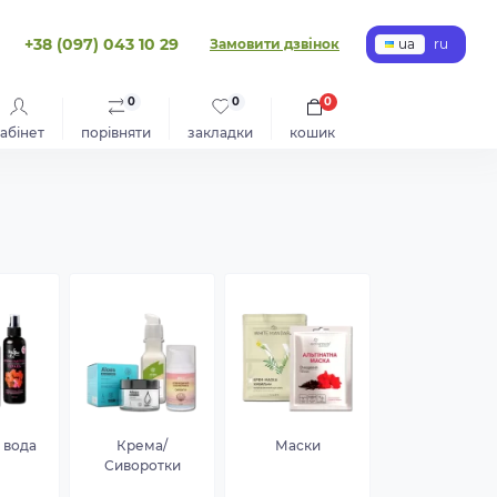
+38 (097) 043 10 29
Замовити дзвінок
ua
ru
0
0
0
абінет
порівняти
закладки
кошик
 вода
Крема/
Маски
Сиворотки