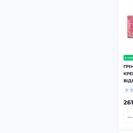
в ная
ГРІ
КРЕ
ВІД
261