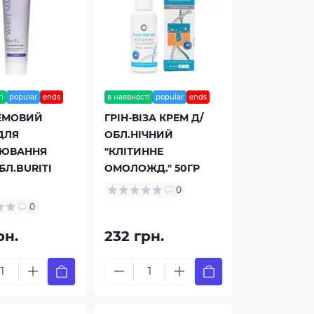
і
popular
ends
в наявності
popular
ends
ЕМОВИЙ
ГРІН-ВІЗА КРЕМ Д/
ДЛЯ
ОБЛ.НІЧНИЙ
НЮВАННЯ
"КЛІТИННЕ
БЛ.BURITI
ОМОЛОЖД." 50ГР
0
0
рн.
232 грн.