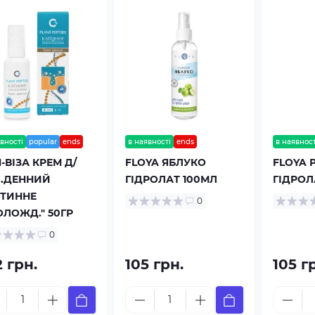
вності
popular
ends
в наявності
ends
в наявност
Н-ВІЗА КРЕМ Д/
FLOYA ЯБЛУКО
FLOYA
.ДЕННИЙ
ГІДРОЛАТ 100МЛ
ГІДРОЛ
ІТИННЕ
0
ЛОЖД." 50ГР
0
 грн.
105 грн.
105 г