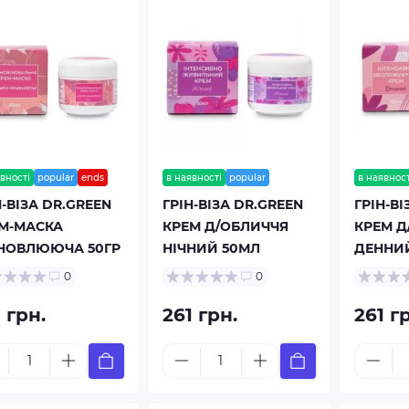
вності
popular
ends
в наявності
popular
в наявност
Н-ВІЗА DR.GREEN
ГРІН-ВІЗА DR.GREEN
ГРІН-ВІ
М-МАСКА
КРЕМ Д/ОБЛИЧЧЯ
КРЕМ Д
НОВЛЮЮЧА 50ГР
НІЧНИЙ 50МЛ
ДЕННИ
0
0
 грн.
261 грн.
261 г