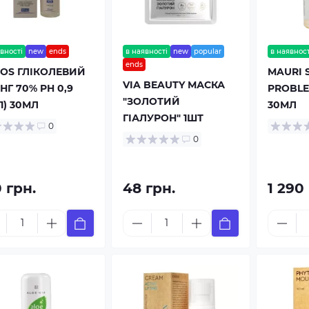
вності
new
ends
в наявності
new
popular
в наявност
ends
OS ГЛІКОЛЕВИЙ
MAURI 
VIA BEAUTY МАСКА
ІНГ 70% PH 0,9
PROBLEM
"ЗОЛОТИЙ
1) 30МЛ
30МЛ
ГІАЛУРОН" 1ШТ
0
0
 грн.
48 грн.
1 290