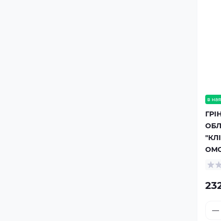
в ная
ГРІ
ОБЛ
"КЛ
ОМО
232