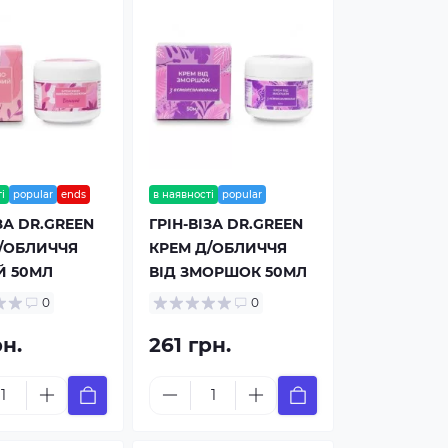
і
popular
ends
в наявності
popular
ЗА DR.GREEN
ГРІН-ВІЗА DR.GREEN
/ОБЛИЧЧЯ
КРЕМ Д/ОБЛИЧЧЯ
Й 50МЛ
ВІД ЗМОРШОК 50МЛ
0
0
рн.
261 грн.