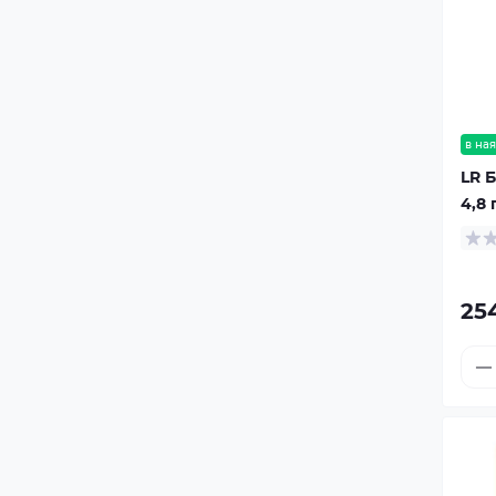
в ная
LR 
4,8 
25