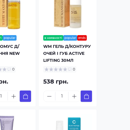
і
popular
в наявності
popular
ends
ОМУС Д/
WM ГЕЛЬ Д/КОНТУРУ
ННЯ NEW
ОЧЕЙ І ГУБ ACTIVE
LIFTING 30МЛ
0
0
рн.
538 грн.