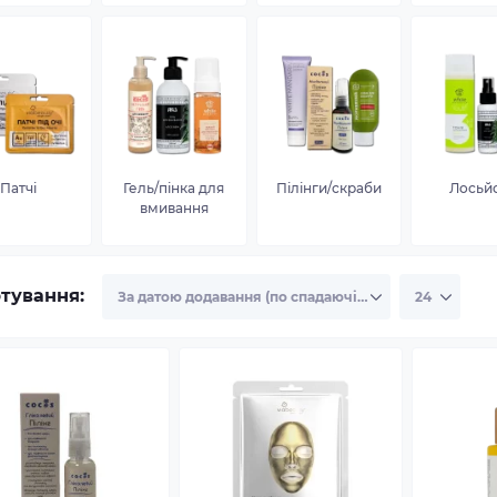
Патчі
Гель/пінка для
Пілінги/скраби
Лосьй
вмивання
тування: