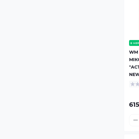
в ная
WM 
МІК
"ACT
NEW
615