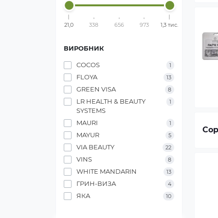
21,0
338
656
973
1,3 тис.
ВИРОБНИК
COCOS
1
FLOYA
13
GREEN VISA
8
LR HEALTH & BEAUTY
1
SYSTEMS
MAURI
1
Сор
MAYUR
5
VIA BEAUTY
22
VINS
8
WHITE MANDARIN
13
ГРИН-ВИЗА
4
ЯКА
10