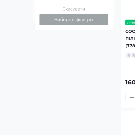
Скасувати
Виберіть фільтри
в ная
COC
ПІЛ
(778
160