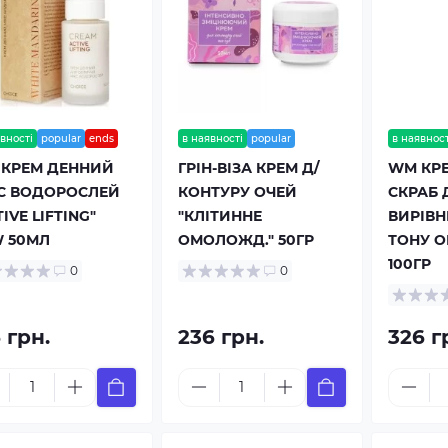
вності
popular
ends
в наявності
popular
в наявност
КРЕМ ДЕННИЙ
ГРІН-ВІЗА КРЕМ Д/
WM КР
С ВОДОРОСЛЕЙ
КОНТУРУ ОЧЕЙ
СКРАБ 
IVE LIFTING"
"КЛІТИННЕ
ВИРІВ
 50МЛ
ОМОЛОЖД." 50ГР
ТОНУ О
100ГР
0
0
 грн.
236 грн.
326 г