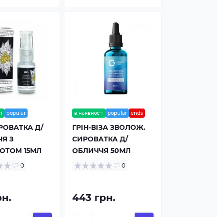
і
popular
в наявності
popular
ends
РОВАТКА Д/
ГРІН-ВІЗА ЗВОЛОЖ.
Я З
СИРОВАТКА Д/
ОТОМ 15МЛ
ОБЛИЧЧЯ 50МЛ
0
0
рн.
443 грн.