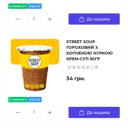
в наявності
popular
До кошика
STREET SOUP
ГОРОХОВИЙ З
КОПЧЕНОЮ КУРКОЮ
КРЕМ-СУП 50ГР
0
34 грн.
в наявності
popular
До кошика