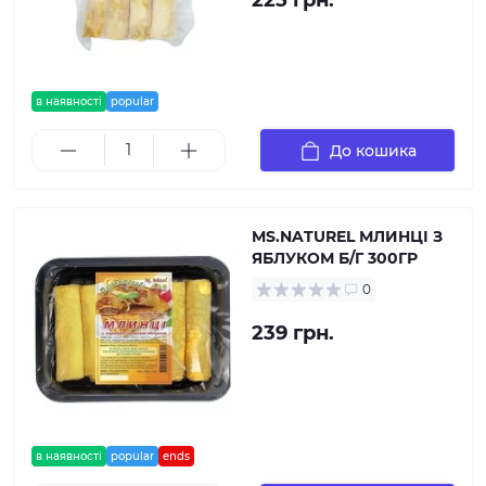
225 грн.
в наявності
popular
До кошика
MS.NATUREL МЛИНЦІ З
ЯБЛУКОМ Б/Г 300ГР
0
239 грн.
в наявності
popular
ends