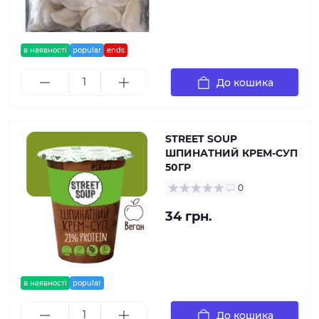
в наявності
popular
ends
До кошика
STREET SOUP
ШПИНАТНИЙ КРЕМ-СУП
50ГР
0
34 грн.
в наявності
popular
До кошика