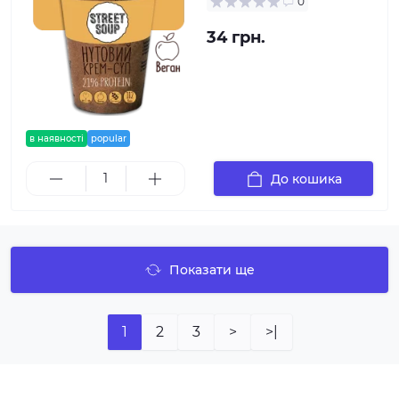
0
34 грн.
в наявності
popular
До кошика
Показати ще
1
2
3
>
>|