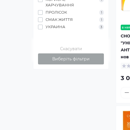
ХАРЧУВАННЯ
ПРОЛІСОК
1
СМАК ЖИТТЯ
1
УКРАИНА
3
в ная
CHO
"УН
Скасувати
АНТ
нов
Виберіть фільтри
3 0