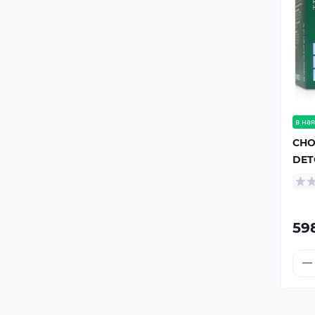
в ная
CHO
DET
59