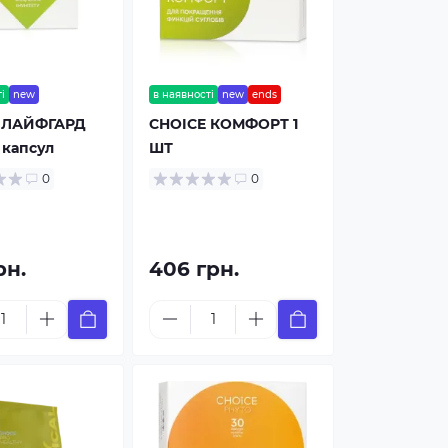
і
new
в наявності
new
ends
 ЛАЙФГАРД
CHOICE КОМФОРТ 1
 капсул
ШТ
0
0
рн.
406 грн.