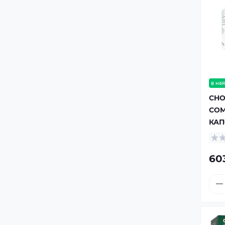
в ная
CHO
COM
КАП
60