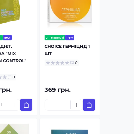
і
new
в наявності
new
ДІЄТ.
CHOICE ГЕРМІЦИД 1
А "MIX
ШТ
N CONTROL"
0
0
грн.
369 грн.