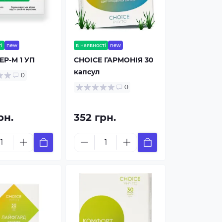
і
new
в наявності
new
ЕР-М 1 УП
CHOICE ГАРМОНІЯ 30
капсул
0
0
рн.
352 грн.