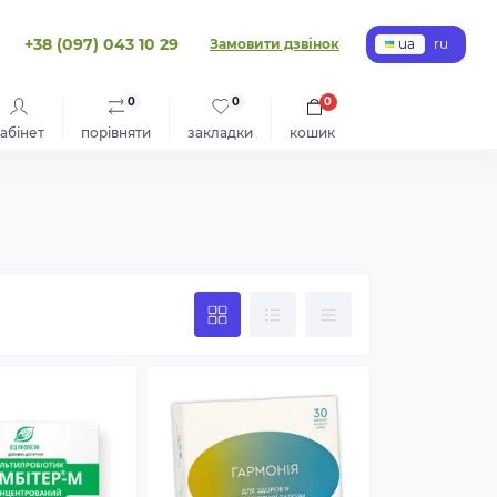
+38 (097) 043 10 29
Замовити дзвінок
ua
ru
0
0
0
абінет
порівняти
закладки
кошик