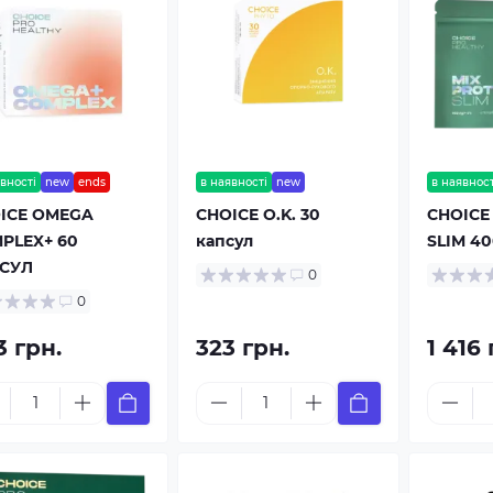
вності
new
ends
в наявності
new
в наявност
ICE OMEGA
CHOICE O.K. 30
CHOICE
PLEX+ 60
капсул
SLIM 4
СУЛ
0
0
3 грн.
323 грн.
1 416 