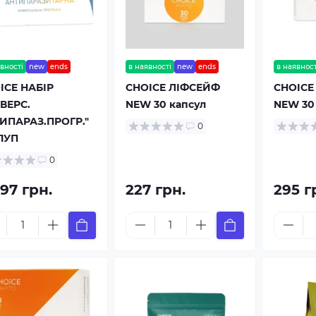
вності
new
ends
в наявності
new
ends
в наявност
ICE НАБІР
CHOICE ЛІФСЕЙФ
CHOICE
ІВЕРС.
NEW 30 капсул
NEW 30
ИПАРАЗ.ПРОГР."
0
 1УП
0
97 грн.
227 грн.
295 г