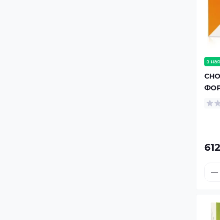
в ная
CHO
ФОР
612