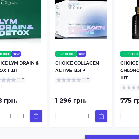
вності
new
в наявності
new
в наявност
ICE LYM DRAIN &
CHOICE COLLAGEN
CHOICE
OX 1 ШТ
ACTIVE 135ГР
CHLORO
ШТ
0
0
8 грн.
1 296 грн.
775 г