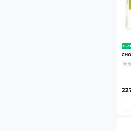
в ная
CHO
227