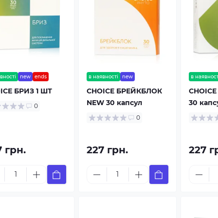
вності
new
ends
в наявності
new
в наявност
ICE БРИЗ 1 ШТ
CHOICE БРЕЙКБЛОК
CHOICE
NEW 30 капсул
30 капс
0
0
 грн.
227 грн.
227 г