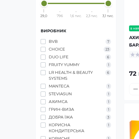
29,0
796
1,6 тис.
2,3 тис.
3,1 тис.
в ная
ВИРОБНИК
АХ
BVB
7
БАР
CHOICE
23
DUO LIFE
6
FRUITY YUMMY
1
72 
LR HEALTH & BEAUTY
6
SYSTEMS
MANTECA
1
STEVIASUN
1
АХИМСА
1
ГРИН-ВИЗА
1
ДОБРА ЇЖА
3
КОРИСНА
1
КОНДИТЕРСЬКА
КОРИСНЕ
1