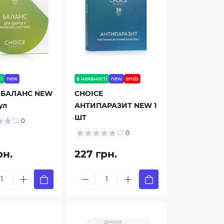
і
new
в наявності
new
ends
 БАЛАНС NEW
CHOICE
ул
АНТИПАРАЗИТ NEW 1
ШТ
0
0
рн.
227 грн.