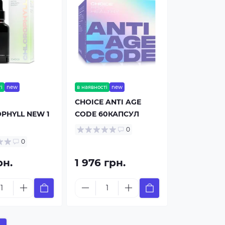
і
new
в наявності
new
CHOICE ANTI AGE
PHYLL NEW 1
CODE 60КАПСУЛ
0
0
рн.
1 976 грн.