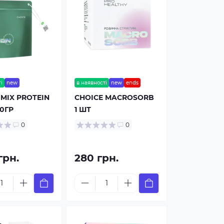
і
new
в наявності
new
ends
 MIX PROTEIN
CHOICE MACROSORB
00ГР
1 ШТ
0
0
грн.
280 грн.