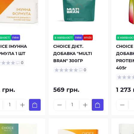
вності
new
в наявності
new
ends
в наявност
ICE ІМУННА
CHOICE ДІЄТ.
CHOICE 
МУЛА 1 ШТ
ДОБАВКА "MULTI
ДОБАВК
BRAN" 300ГР
PROTEI
0
405г
0
 грн.
569 грн.
1 273 