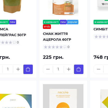
вності
new
в наявності
new
popular
в наявност
ends
ИМСА
СИМБІТ
СМАК ЖИТТЯ
ЛЕЙГРАС 50ГР
АЦЕРОЛА 60ГР
0
0
грн.
225 грн.
748 г